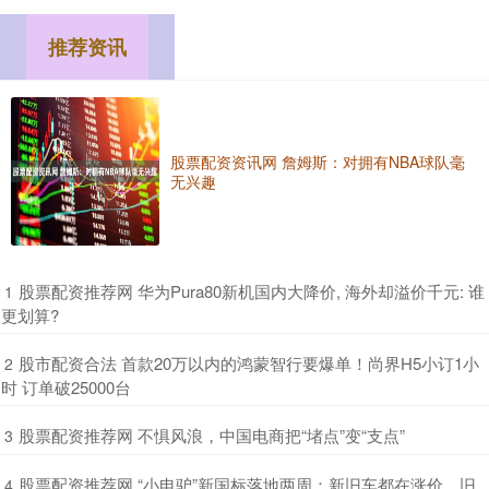
推荐资讯
股票配资资讯网 詹姆斯：对拥有NBA球队毫
无兴趣
​股票配资推荐网 华为Pura80新机国内大降价, 海外却溢价千元: 谁
1
更划算?
​股市配资合法 首款20万以内的鸿蒙智行要爆单！尚界H5小订1小
2
时 订单破25000台
​股票配资推荐网 不惧风浪，中国电商把“堵点”变“支点”
3
​股票配资推荐网 “小电驴”新国标落地两周：新旧车都在涨价，旧
4