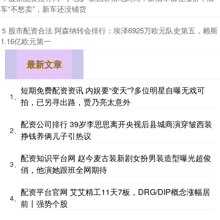
车“不愁卖”，新车还没铺货
​股市配资合法 阿森纳转会排行：埃泽6925万欧元队史第五，赖斯
5
1.16亿欧元第一
最新文章
短期免费配资资讯 内娱要“变天”?多位明星自曝无戏可
1、
拍，已另寻出路，贾乃亮太意外
配资公司排行 39岁李思思离开央视后县城商演穿皱西装
2、
挣钱养俩儿子引热议
配资知识平台网 赵今麦古装新剧女扮男装造型曝光超俊
3、
俏，他演她跟班全网期待
配资平台官网 艾艾精工11天7板，DRG/DIP概念涨幅居
4、
前丨强势个股