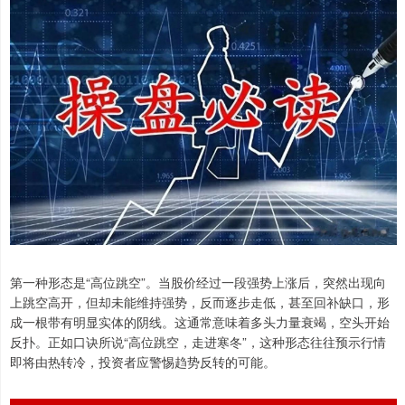
第一种形态是“高位跳空”。当股价经过一段强势上涨后，突然出现向
上跳空高开，但却未能维持强势，反而逐步走低，甚至回补缺口，形
成一根带有明显实体的阴线。这通常意味着多头力量衰竭，空头开始
反扑。正如口诀所说“高位跳空，走进寒冬”，这种形态往往预示行情
即将由热转冷，投资者应警惕趋势反转的可能。