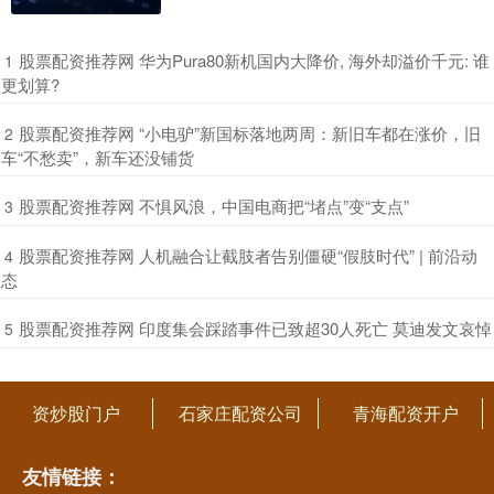
​股票配资推荐网 华为Pura80新机国内大降价, 海外却溢价千元: 谁
1
更划算?
​股票配资推荐网 “小电驴”新国标落地两周：新旧车都在涨价，旧
2
车“不愁卖”，新车还没铺货
​股票配资推荐网 不惧风浪，中国电商把“堵点”变“支点”
3
​股票配资推荐网 人机融合让截肢者告别僵硬“假肢时代” | 前沿动
4
态
​股票配资推荐网 印度集会踩踏事件已致超30人死亡 莫迪发文哀悼
5
资炒股门户
石家庄配资公司
青海配资开户
友情链接：