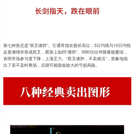
第七种形态是“双叉缠脖”。它通常指在股价高位，5日均线与10日均线
反复缠绕并形成死叉，图形上如同“缠脖”。同时往往伴随量能萎缩，
表明市场参与度下降，上涨乏力。“双叉缠脖，不卖难活”，形象地指
出了若不及时离场，后期可能面临较大的亏损风险。