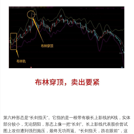
第六种形态是“长剑指天”。它指的是一根带有极长上影线的K线，实体
部分较小，无论阴阳，形态上像一把“长剑”。长上影线代表股价曾试
图上攻但遭到强烈抛压，最终无功而返。“长剑指天，跌在眼前”，这