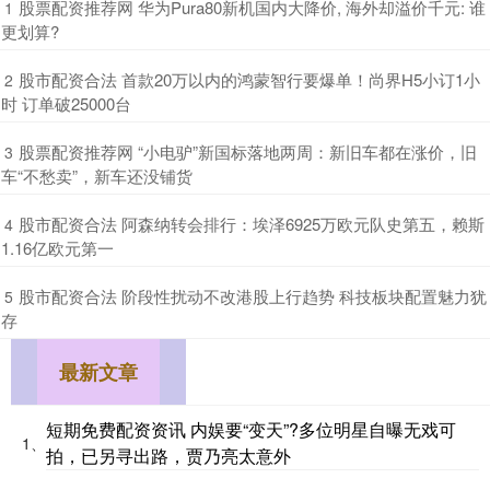
​股票配资推荐网 华为Pura80新机国内大降价, 海外却溢价千元: 谁
1
更划算?
​股市配资合法 首款20万以内的鸿蒙智行要爆单！尚界H5小订1小
2
时 订单破25000台
​股票配资推荐网 “小电驴”新国标落地两周：新旧车都在涨价，旧
3
车“不愁卖”，新车还没铺货
​股市配资合法 阿森纳转会排行：埃泽6925万欧元队史第五，赖斯
4
1.16亿欧元第一
​股市配资合法 阶段性扰动不改港股上行趋势 科技板块配置魅力犹
5
存
最新文章
短期免费配资资讯 内娱要“变天”?多位明星自曝无戏可
1、
拍，已另寻出路，贾乃亮太意外