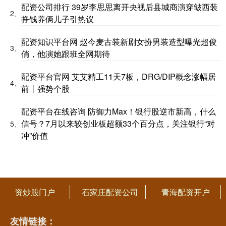
配资公司排行 39岁李思思离开央视后县城商演穿皱西装
2、
挣钱养俩儿子引热议
配资知识平台网 赵今麦古装新剧女扮男装造型曝光超俊
3、
俏，他演她跟班全网期待
配资平台官网 艾艾精工11天7板，DRG/DIP概念涨幅居
4、
前丨强势个股
配资平台在线咨询 防御力Max！银行股逆市新高，什么
信号？7月以来较创业板超额33个百分点，关注银行“对
5、
冲”价值
资炒股门户
石家庄配资公司
青海配资开户
友情链接：